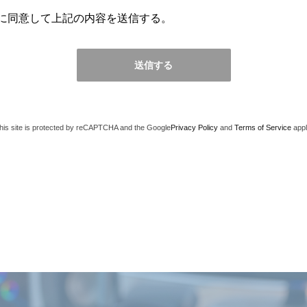
に同意して上記の内容を送信する。
his site is protected by reCAPTCHA and the Google
Privacy Policy
and
Terms of Service
appl